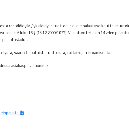
ta räätälöidyllä / yksilöidyllä tuotteella ei ole palautusoikeutta, muutoin k
uojalaki 6 luku 16 § (15.12.2000/1072). Vakiotuotteilla on 14 vrk:n palaut
e palautuskulut.
elystä, väärin teipatuista tuotteista, tai tarrojen irtoamisesta.
eydessä asiakaspalveluumme.
teippausta!