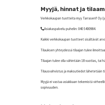
Myyjä, hinnat ja tilaa
Verkkokaupan tuotteita myy Tarraserif Oy (y
Asiakaspalvelu puhelin: 040 5400984.
Kaikki verkkokaupan tuotteet sisältävät arv
Tilauksen yhteydessä tilaajan tulee ilmoitta
Tilaajan tulee olla vähintään 18 vuotias, tai
Tilausvahvistus ja maksutiedot lähetetään til
Myyjä ei vastaa asiakkaan tekemistä virheelli
sopivuuden.