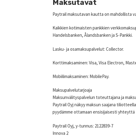
Maksutavat
Paytrail maksutavan kautta on mahdollista v
Kaikkien kotimaisten pankkien verkkomaksu
Handelsbanken, Ålandsbanken ja S-Pankki.
Lasku- ja osamaksupalvelut: Collector.
Korttimaksaminen: Visa, Visa Electron, Mast
Mobiilimaksaminen: MobilePay.
Maksupalvelutarjoaja
Maksunvälityspalvelun toteuttajana ja maksup
Paytrail Oyj näkyy maksun saajana tiliotteella
pyydämme ottamaan ensisijaisesti yhteyttä 
Paytrail Oyj, y-tunnus: 2122839-7
Innova 2