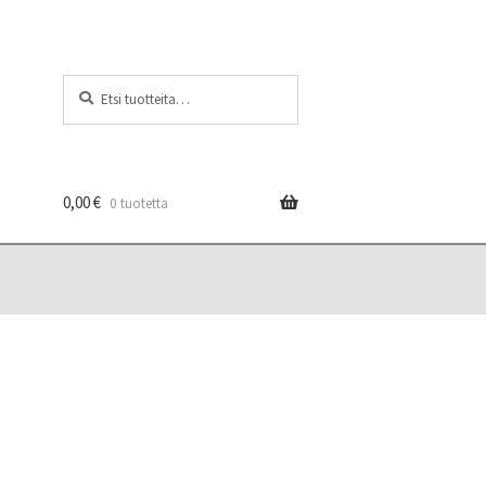
Etsi:
Haku
0,00
€
0 tuotetta