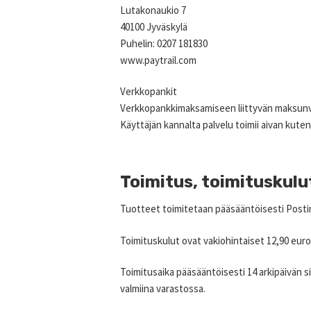
Lutakonaukio 7
40100 Jyväskylä
Puhelin: 0207 181830
www.paytrail.com
Verkkopankit
Verkkopankkimaksamiseen liittyvän maksunväl
Käyttäjän kannalta palvelu toimii aivan kut
Toimitus, toimituskulu
Tuotteet toimitetaan pääsääntöisesti Postin
Toimituskulut ovat vakiohintaiset 12,90 euro
Toimitusaika pääsääntöisesti 14 arkipäivän si
valmiina varastossa.