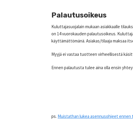
Palautusoikeus
Kuluttajasuojalain mukaan asiakkaalle tilaukses
on 14 vuorokauden palautusoikeus. Kuluttajas
käyttämättömänä. Asiakas/tilaaja maksaa its
Myyjä ei vastaa tuotteen virheellisestä käsitt
Ennen palautusta tulee aina olla ensin yht
ps.
Muistathan lukea asennusohjeet ennen 