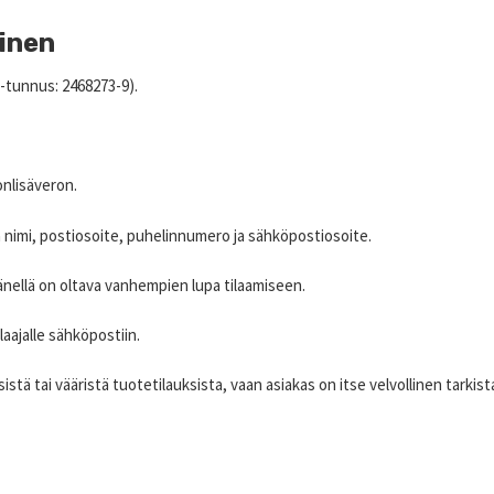
minen
-tunnus: 2468273-9).
onlisäveron.
a nimi, postiosoite, puhelinnumero ja sähköpostiosoite.
 hänellä on oltava vanhempien lupa tilaamiseen.
aajalle sähköpostiin.
sistä tai vääristä tuotetilauksista, vaan asiakas on itse velvollinen tarki