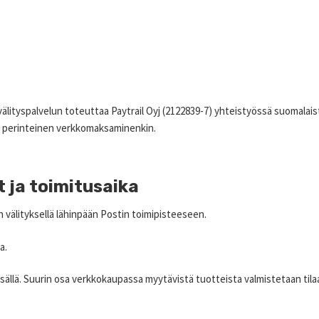
ityspalvelun toteuttaa Paytrail Oyj (2122839-7) yhteistyössä suomalaist
en perinteinen verkkomaksaminenkin.
t ja toimitusaika
 välityksellä lähinpään Postin toimipisteeseen.
a.
sällä. Suurin osa verkkokaupassa myytävistä tuotteista valmistetaan tilaaj