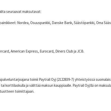
alita seuraavat maksutavat:
painikkeet: Nordea, Osuuspankki, Danske Bank, Säästöpankki, Oma Sääst
ercard, American Express, Eurocard, Diners Club ja JCB.
alveluntarjoajana toimii Paytrail Oyj (2122839-7) yhteistyössä suomalais
 tai korttilaskulla ja välittää maksun kauppiaalle. Paytrail Oyj:llä on mak
tuotteen toimittajaan.