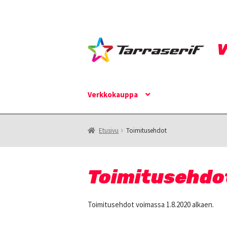
Siirry
Siirry
navigointiin
sisältöön
Verkkokauppa
Verkkokauppa
Etusivu
Toimitusehdot
Toimitusehdo
Toimitusehdot voimassa 1.8.2020 alkaen.